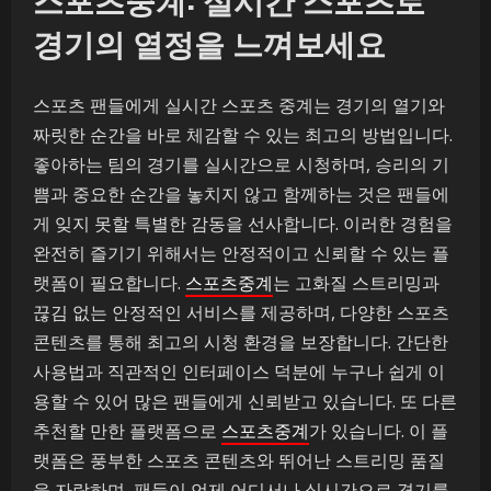
경기의 열정을 느껴보세요
스포츠 팬들에게 실시간 스포츠 중계는 경기의 열기와
짜릿한 순간을 바로 체감할 수 있는 최고의 방법입니다.
좋아하는 팀의 경기를 실시간으로 시청하며, 승리의 기
쁨과 중요한 순간을 놓치지 않고 함께하는 것은 팬들에
게 잊지 못할 특별한 감동을 선사합니다. 이러한 경험을
완전히 즐기기 위해서는 안정적이고 신뢰할 수 있는 플
랫폼이 필요합니다.
스포츠중계
는 고화질 스트리밍과
끊김 없는 안정적인 서비스를 제공하며, 다양한 스포츠
콘텐츠를 통해 최고의 시청 환경을 보장합니다. 간단한
사용법과 직관적인 인터페이스 덕분에 누구나 쉽게 이
용할 수 있어 많은 팬들에게 신뢰받고 있습니다. 또 다른
추천할 만한 플랫폼으로
스포츠중계
가 있습니다. 이 플
랫폼은 풍부한 스포츠 콘텐츠와 뛰어난 스트리밍 품질
을 자랑하며, 팬들이 언제 어디서나 실시간으로 경기를