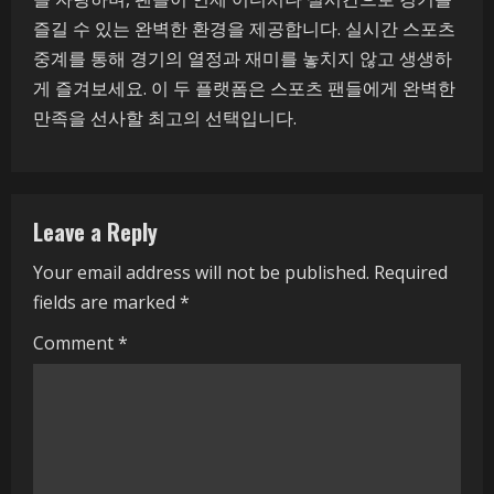
즐길 수 있는 완벽한 환경을 제공합니다. 실시간 스포츠
중계를 통해 경기의 열정과 재미를 놓치지 않고 생생하
게 즐겨보세요. 이 두 플랫폼은 스포츠 팬들에게 완벽한
만족을 선사할 최고의 선택입니다.
Leave a Reply
Your email address will not be published.
Required
fields are marked
*
Comment
*