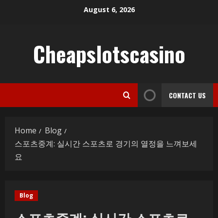
Skip
August 6, 2026
to
content
Cheapslotscasino
CONTACT US
Home
Blog
스포츠중계: 실시간 스포츠로 경기의 열정을 느껴보세
요
Blog
스포츠중계: 실시간 스포츠로