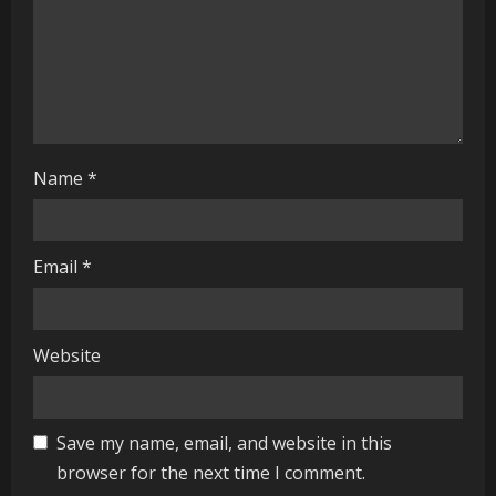
Name
*
Email
*
Website
Save my name, email, and website in this
browser for the next time I comment.